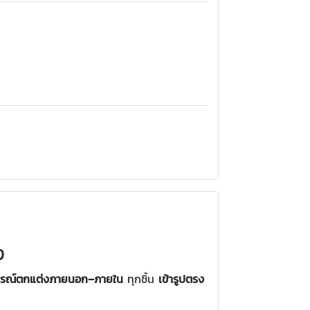
ง
อุปกรณ์ตกแต่งภายนอก–ภายใน
ทุกชิ้น
เข้ารูปตรง