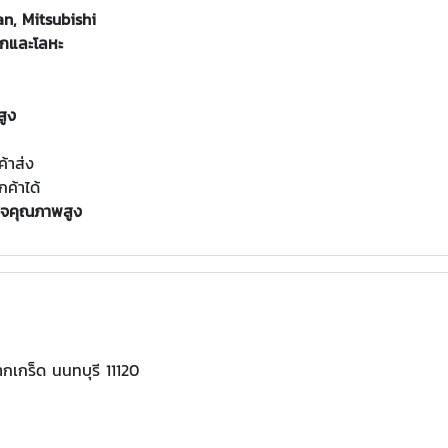
an, Mitsubishi
ิกและโลหะ
สูง
ค้าส่ง
ค้าได้
นใจคุณภาพสูง
กเกร็ด นนทบุรี 11120