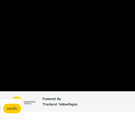
Powered By
rypt
Thailand YellowPages
ยอมรับ