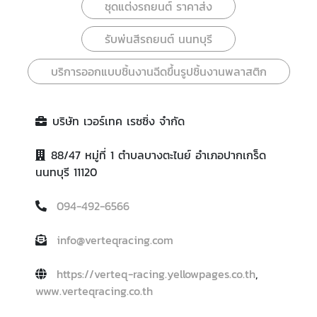
ชุดแต่งรถยนต์ ราคาส่ง
รับพ่นสีรถยนต์ นนทบุรี
บริการออกแบบชิ้นงานฉีดขึ้นรูปชิ้นงานพลาสติก
บริษัท เวอร์เทค เรซซิ่ง จำกัด
88/47 หมู่ที่ 1 ตำบลบางตะไนย์ อำเภอปากเกร็ด
นนทบุรี 11120
094-492-6566
info@verteqracing.com
https://verteq-racing.yellowpages.co.th
,
www.verteqracing.co.th