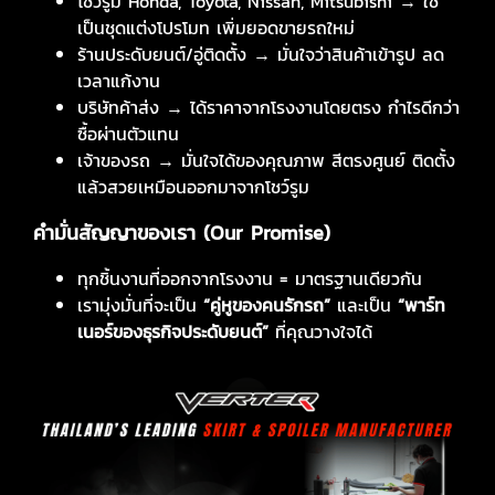
โชว์รูม Honda, Toyota, Nissan, Mitsubishi → ใช้
เป็นชุดแต่งโปรโมท เพิ่มยอดขายรถใหม่
ร้านประดับยนต์/อู่ติดตั้ง → มั่นใจว่าสินค้าเข้ารูป ลด
เวลาแก้งาน
บริษัทค้าส่ง → ได้ราคาจากโรงงานโดยตรง กำไรดีกว่า
ซื้อผ่านตัวแทน
เจ้าของรถ → มั่นใจได้ของคุณภาพ สีตรงศูนย์ ติดตั้ง
แล้วสวยเหมือนออกมาจากโชว์รูม
คำมั่นสัญญาของเรา (
Our Promise)
ทุกชิ้นงานที่ออกจากโรงงาน = มาตรฐานเดียวกัน
เรามุ่งมั่นที่จะเป็น
“คู่หูของคนรักรถ”
และเป็น
“พาร์ท
เนอร์ของธุรกิจประดับยนต์”
ที่คุณวางใจได้