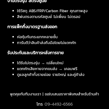
งานตรงรุ่น สีตรงศูนย์
ใช้วัสดุ ABS/FRP/Carbon Fiber คุณภาพสูง
สีพ่นตรงตามรหัสศูนย์ ไม่เพี้ยน ไม่ดรอป
การแพ็กกิ้งมาตรฐานส่งออก
ห่อหุ้มกันกระแทกหลายชั้น
การันตีว่าสินค้าส่งถึงมือโดยไม่แตกหัก
รับประกันและบริการหลังการขาย
ได้รับไม่ตรงรุ่น → เปลี่ยนใหม่
แตกหักเสียหายจากขนส่ง → เคลมฟรี
ดูแลลูกค้าทั้งรายย่อย รายใหญ่ และคู่ค้าส่ง
พูดคุยกับทีมงานเรา | ขอใบเสนอราคาพิเศษสำหรับร้านค้า
โทร
09-4492-6566