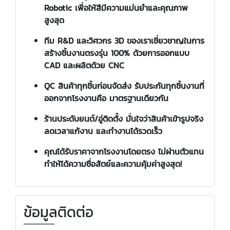
Robotic
เพื่อให้สีมีความแม่นยำและคุณภาพ
สูงสุด
ทีม
R&D และวิศวกร 3D
ของเราเชี่ยวชาญในการ
สร้างชิ้นงาน
ตรงรุ่น
100% ด้วยการออกแบบ
CAD และผลิตด้วย
CNC
QC สินค้าทุกชิ้น
ก่อนจัดส่ง รับประกันทุกชิ้นงานที่
ออกจากโรงงานคือ
มาตรฐานเดียวกัน
ร้านประดับยนต์/อู่ติดตั้ง
มั่นใจว่าสินค้า
เข้ารูป
จริง
ลดเวลาแก้งาน
และทำงานได้รวดเร็ว
คุณได้รับ
ราคาจากโรงงานโดยตรง
ไม่ผ่านตัวแทน
ทำให้ได้
ความซื่อสัตย์และความคุ้มค่า
สูงสุด!
ข้อมูลติดต่อ